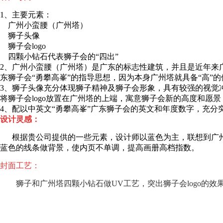
1、主要元素：
广州小蛮腰（广州塔）
狮子头像
狮子会logo
四颗小钻石代表狮子会的“四出”
2、广州小蛮腰（广州塔）是广东的标志性建筑，并且是近年来
东狮子会“勇攀高峯”的指导思想，因为本身广州塔就具备“高”
3、狮子头像充分体现狮子精神及狮子会形象，具有较强的视觉
将狮子会logo放置在广州塔的上端，寓意狮子会新的高度和愿
4、配以中英文“勇攀高峯”广东狮子会的英文和年度数字，充
设计灵感：
根据贵公司提供的一些元素，设计师以蓝色为主，联想到广州
蓝色的线条做背景，使内页不单调，提高画册高档指数。
封面工艺：
狮子
和广州塔
四颗小钻石
做UV工艺，突出狮子会logo的效